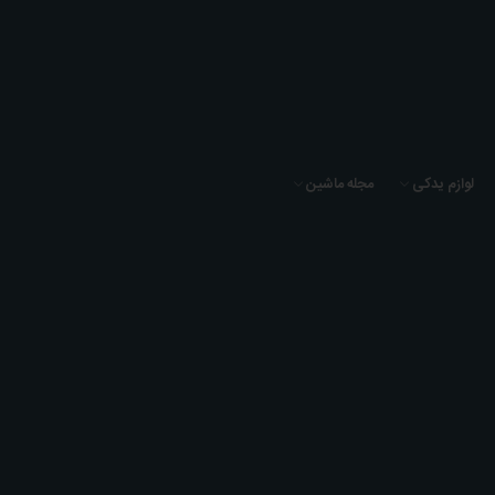
لوازم یدکی
مجله ماشین
فهرست محصولات بر اساس برند دپو - Depo
خانه
برندها
دپو - Depo