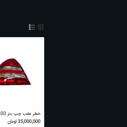
دسته بندی محصولات
نمایش 1 تا 3 از 3 مورد
بی ام و

مرسدس بنز

پورشه

فولکس واگن

ولوو

لوازم یدکی

آئودی

مجله ماشین
فیلتر توسط
35,000,000 تومان