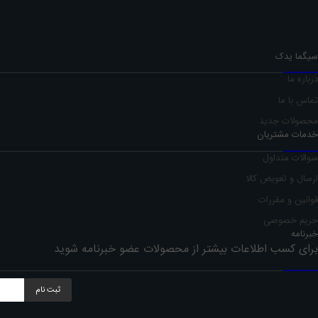
09337437563
ایمیل
info@sigmayadak.com
سیگما یدک
درباره ما
تماس با ما
محصولات جدید
خدمات مشتریان
سوالات متداول
ارسال و تعویض کالا
قوانین و مقررات
حریم خصوصی
خبرنامه
برای کسب اطلاعات بیشتر از محصولات عضو خبرنامه شوید
ثبت نام