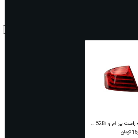
نمایش:
3
مرتب شود با:
ردیف
خطر عقب راست بی ام و 528i سال های 2010 تا 2016...
ومان