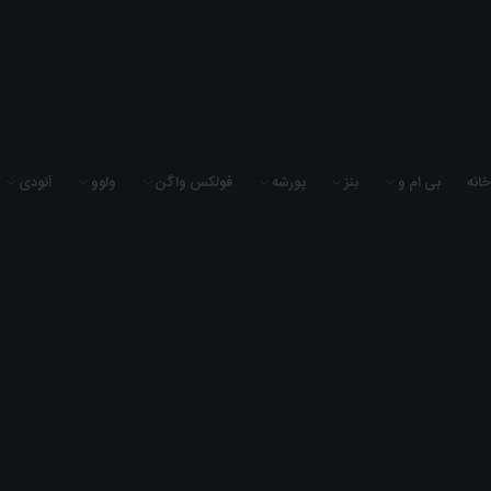
به فروشگاه لوازم یدکی سیگما یدک خوش آمدید
خانه
بی ام و
بنز
پورشه
فولکس واگن
ولوو
آئودی
0
0
0