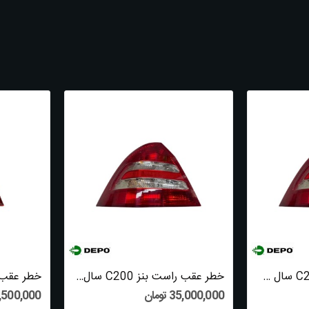
خطر عقب چپ بنز C200 سال 2006 (دپو) - A2038201964
خطر عقب راست بنز C200 سال 2006 (دپو) - A2038202064
35,000,000 تومان
15,500,000 ت