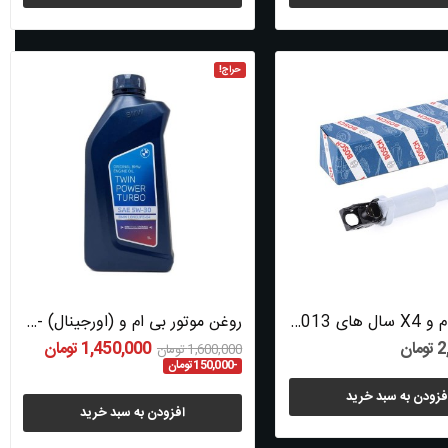
حراج!
کوئل بی ام و X4 سال های 2013 تا 2018 (بوش) -...
روغن موتور بی ام و (اورجینال) - 83112365946
ان
1,450,000 تومان
1,600,000 تومان
-150,000 تومان
فزودن به سبد خرید
افزودن به سبد خرید