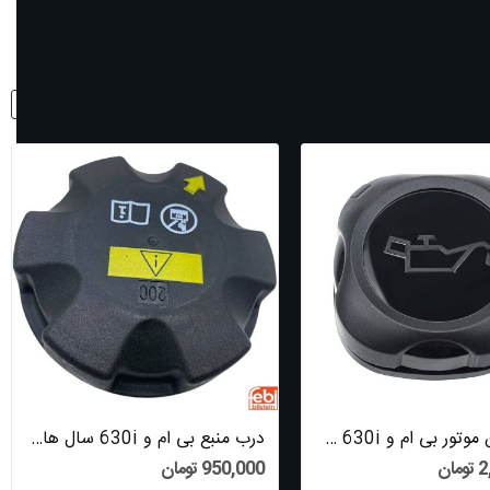
نمایش:
12
مرتب شود با:
ردیف
درب روغن موتور بی ام و 630i سال های 2004 تا...
درب منبع بی ام و 630i سال های 2004 تا 2010...
ان
950,000 تومان