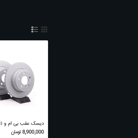
بی ام و 328I
نمایش 1 تا 12 از 90 مورد
Latest Comments
Charity Julia
commented on
Five Killer
Quora Answers On Louisiana Asbestos Ex...
Garry
commented on
Are You
Responsible For The Railroad Attorney
Near...
8,900,000 تومان