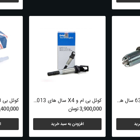
شمع موتور بی ام و 630i سال های 2004 تا 2010...
کوئل بی ام و X4 سال های 2013 تا 2018 (دلفی) -...
3,900,000 تومان
2,400,000 توم
رید
افزودن به سبد خرید
ا