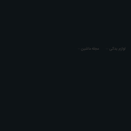
لوازم یدکی
مجله ماشین
بی ام و 328i
خانه
بی ام و
بی ام و سری 3
بی ام و 328i