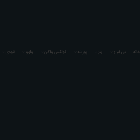
به فروشگاه لوازم یدکی سیگما یدک خوش آمدید
خانه
بی ام و
بنز
پورشه
فولکس واگن
ولوو
آئودی
0
0
0