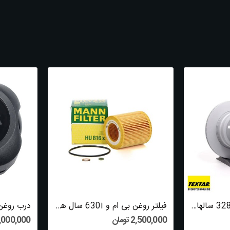
دیسک عقب بی ام و 328i سالهای 2011 تا 2015...
فیلتر روغن بی ام و 630i سال های 2004 تا 2010...
2,500,000 تومان
2,000,000 توم