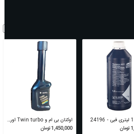
نمایش:
8
مرتب شود با:
ردیف
اوکتان بی ام و Twin turbo اورجینال
ان
1,450,000 تومان