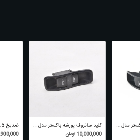
کلید سانروف پورشه باکستر سال 2010 (تایوان) -...
کلید سانروف پورشه باکستر مدل 2010 (اورجینال) -...
ضدیخ 1.5 لیتری فبی - 24196
10,000,000 تومان
1,900,000 توم