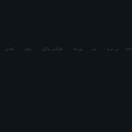
به فروشگاه لوازم یدکی سیگما یدک خوش آمدید
خانه
بی ام و
بنز
پورشه
فولکس واگن
ولوو
آئودی
0
0
0