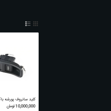
باکستر
نمایش 1 تا 8 از 8 مورد
Latest Comments
Charity Julia
commented on
Five Killer
Quora Answers On Louisiana Asbestos Ex...
Garry
commented on
Are You
Responsible For The Railroad Attorney
Near...
10,000,000 تومان