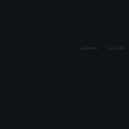
لوازم یدکی
مجله ماشین
باکستر
خانه
پورشه
باکستر