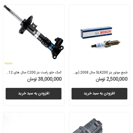
شمع موتور بنز SLK200 سال 2008 (بوش) - A0041595803
کمک جلو راست بنز C200 سال های 2012 تا 2014...
2,500,000 تومان
38,000,000 تومان
افزودن به سبد خرید
افزودن به سبد خرید