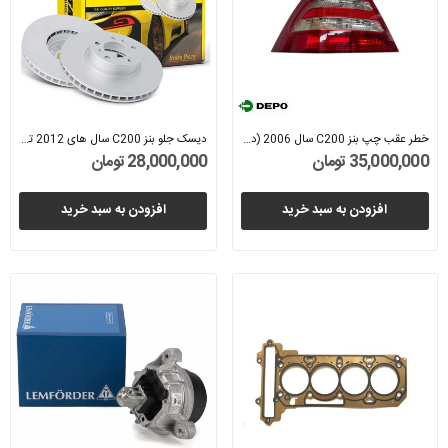
خطر عقب چپ بنز C200 سال 2006 (دپو) - A2038201964
دیسک جلو بنز C200 سال های 2012 تا 2014 (تکستار)...
35,000,000 تومان
28,000,000 تومان
افزودن به سبد خرید
افزودن به سبد خرید