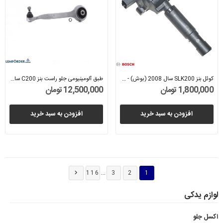
کوئل بنز SLK200 سال 2008 (بوش) - A0001502580
طبق آلومینیومی جلو راست بنز C200 سال های 2012...
1,800,000 تومان
12,500,000 تومان
افزودن به سبد خرید
افزودن به سبد خرید
…
116
3
2
1

لوازم یدکی
اکسل جلو