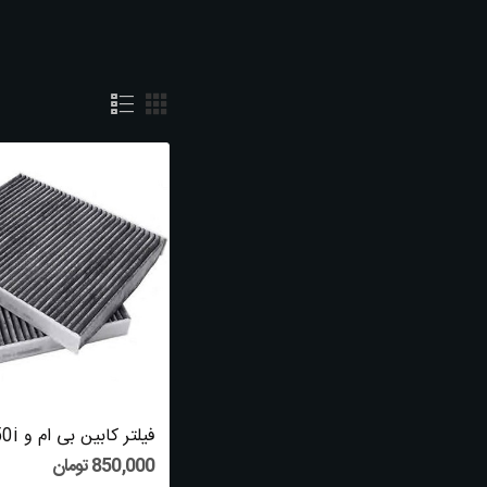
فیلتر کابین
نمایش 1 تا 5 از 5 مورد
Latest Comments
Charity Julia
commented on
Five Killer
Quora Answers On Louisiana Asbestos Ex...
Garry
commented on
Are You
Responsible For The Railroad Attorney
Near...
850,000 تومان