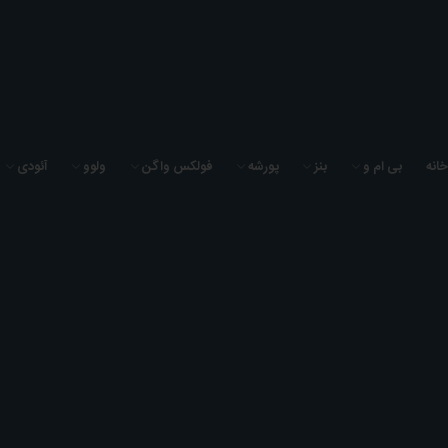
به فروشگاه لوازم یدکی سیگما یدک خوش آمدید
خانه
بی ام و
بنز
پورشه
فولکس واگن
ولوو
آئودی
0
0
0