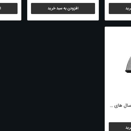
رید
افزودن به سبد خرید
ا
فیلتر کابین بنز C300 سال های 2011 تا 2015 (طرح...
رید