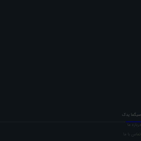
آدرس : تهران, اقدسیه, خیابان گلزار
تلفن
09337437563
ایمیل
info@sigmayadak.com
سیگما یدک
درباره ما
تماس با ما