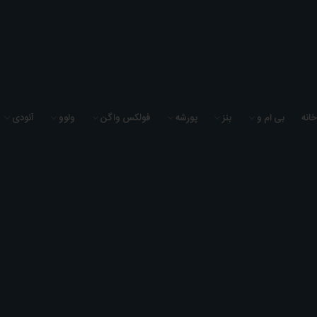
به فروشگاه لوازم یدکی سیگما یدک خوش آمدید
خانه
بی ام و
بنز
پورشه
فولکس واگن
ولوو
آئودی
0
0
0