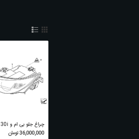
بی ام و 630I
نمایش 1 تا 12 از 160 مورد
Latest Comments
Charity Julia
commented on
Five Killer
Quora Answers On Louisiana Asbestos Ex...
Garry
commented on
Are You
Responsible For The Railroad Attorney
Near...
36,000,000 تومان