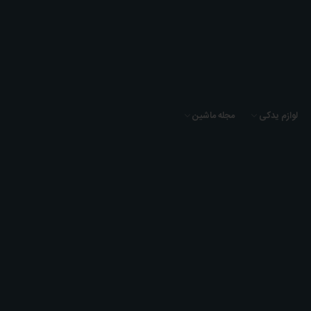
لوازم یدکی
مجله ماشین
بی ام و 630i
خانه
بی ام و
بی ام و سری 6
بی ام و 630i