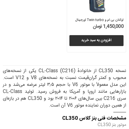
اوکتان بی ام و Twin turbo اورجینال
1,450,000 تومان
افزودن به سبد خرید
نسخه CL350 از خانواده‌ٔ CL-Class (C216) یکی از نسخه‌های
محبوب و کمتر گران‌قیمت نسبت به نسخه‌های V8 و V12 است.
این مدل معمولاً با موتور V6 با حجم ۳٫۵ لیتر عرضه می‌شد و در
بازارهایی مانند اروپا و آمریکا به فروش رسید. تولید CL-Class
سری C216 بین سال‌های ۲۰۰۶ تا ۲۰۱۴ بود و CL350 هم در بازه‌ای
از همین دوران نماینده موتور V6 آن است.
⸻
مشخصات فنی بنز کلاس CL350
موتور بنز CL350