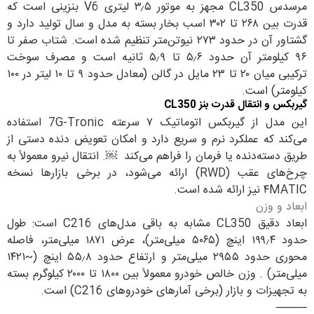
مرسدس CL350 مجهز به موتور ۳٫۵ لیتری V6 بنزینی است که
قدرت بین ۲۶۸ تا ۳۰۲ اسب بخار بسته به مدل و سال تولید دارد و
گشتاور آن در حدود ۲۷۳ نیوتن‌متر تنظیم شده است. شتاب صفر تا
۹۶ کیلومتر آن حدود ۵٫۶ تا ۵٫۹ ثانیه است و مصرف سوخت
ترکیبی میان ۲۰ تا ۲۳ مایل در گالن (معادل حدود ۹ تا ۱۰ لیتر در ۱۰۰
کیلومتر) است.
گیربکس و انتقال قدرت بنز CL350
این مدل از گیربکس اتوماتیک ۷ سرعته 7G-Tronic استفاده
می‌کند که عملکرد نرم و سریع دارد و امکان تعویض دنده دستی از
طریق دسته‌دنده یا فرمان را فراهم می‌کند ￼. انتقال نیرو معمولاً به
چرخ‌های عقب (RWD) ارائه می‌شود، در برخی بازارها نسخه
۴MATIC نیز ارائه شده است.
ابعاد و وزن
ابعاد دقیق CL350 مشابه به باقی مدل‌های C216 است: طول
حدود ۱۹۹٫۴ اینچ (۵۰۶۵ میلی‌متر)، عرض ۱۸۷۱ میلی‌متر، فاصله
محوری حدود ۲۹۵۵ میلی‌متر و ارتفاع حدود ۵۵٫۸ اینچ (~۱۴۲۱
میلی‌متر) . وزن خالص خودرو معمولاً بین ۱۸۰۰ تا ۲۰۰۰ کیلوگرم بسته
به تجهیزات و بازار (برخی آمارهای خودروهای C216) است.
⸻