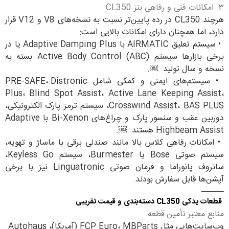
۳. امکانات فنی و رفاهی بنز CL350
هرچند CL350 در رده پایین‌تر نسبت به نسخه‌های V8 و V12 قرار
دارد، اما همچنان دارای امکانات بالایی است:
•
سیستم تعلیق AIRMATIC با Adaptive Damping Plus یا در
برخی بازارها سیستم Active Body Control (ABC) بسته به
نسخه و سال تولید ￼.
•
سیستم‌های ایمنی و کمکی شامل PRE-SAFE، Distronic
Plus، Blind Spot Assist، Active Lane Keeping Assist،
Crosswind Assist، BAS PLUS، سیستم ترمز پارک الکترونیکی،
دوربین عقب و سنسور پارک و چراغ‌های Bi‑Xenon با Adaptive
Highbeam Assist هستند ￼.
•
امکانات رفاهی کلاس بالا مانند صندلی برقی با ماساژ و تهویه،
سیستم صوتی Bose یا Burmester، سیستم Keyless Go،
سانروف پانوراما و فرمان صوتی Linguatronic نیز با برخی
آپشن‌ها قابل سفارش بودند.
⸻
قطعات یدکی CL350 دسته‌بندی و قیمت تقریبی
منابع معتبر تأمین قطعه
وب‌سایت‌هایی مثل FCP Euro، MBParts (آمریکا)، Autohaus