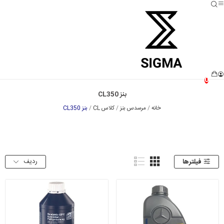
0
بنز CL350
خانه
مرسدس بنز
کلاس CL
بنز CL350
ردیف
فیلترها