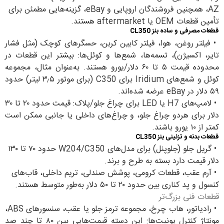
AZ، همچنین فروشندگان اروپایی و eBay، گزینه‌هایی مطمئن برای
تأمین قطعات OEM یا aftermarket هستند.
قطعات مصرفی و ساده بنز CL350
•
فیلتر روغن، هوا، فیلتر کابین کربن، حسگرهای کوچک (مثل فشار
تایر، اکسیژن)، تسمه‌ها، شمع‌ها و کوئل‌ها: بیشتر این قطعات در
محدوده قیمت ۵ تا ۶۰ دلار/یورو هستند. به‌عنوان مثال، مجموعه
کوئل و شمع‌های Iridium برای C350 (برای موتور ۳٫۵ لیتر) حدود
۵۹ دلار در eBay عرضه شده‌اند.
•
لامپ‌های H7 یا LED برای چراغ جلو/پلاک: قیمت حدود ۲۰ تا ۳۰
دلار برای هردو چراغ جلو، و چراغ‌های داخلی یا جانبی ممکن است
کمتر از ۱۰ یورو باشند.
قطعات بدنه و تزئینی بنز CL350
•
گریل جلو (جلوپنل) برای مدل‌های W204/C350 حدود ۷۰ تا ۱۳۰
دلار قیمت دارد بسته به طرح و برند.
•
آرم عقب، قطعات کرومی، پوشش صندلی، تریم داخلی، قاب‌های
کنسول و پد کناری بین حدود ۲۰ تا ۵۰ دلار به‌طور متوسط هستند.
قطعات فنی بزرگ‌تر
•
رادیاتور، هاب چرخ، مجموعه ترمز جلو یا عقب، سنسورهای ABS،
مونتاژ کنترل یونیت‌ها: این دسته قیمت‌هایی بین ۸۰ تا چند صد