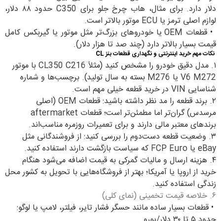
دلار دارد. برای مثال، هاب چرخ جلو برای C350 حدود ۸۸ دلار،
لوازم اصلی ترمز یا ECU موتور بالاتر است.
•
قطعات OEM یا خودروهای بزرگ‌تر مثل موتور یا گیربکس کامل
قیمت بسیار بالاتر دارد (چند صد تا هزار دلار).
نکات مهم خرید اینترنتی و نگهداری قطعات بنز CL
۱. مدل دقیق خودرو را مشخص کنید (مثلاً CL350 C216 با موتور
V6 M272 یا M276 بسته به سال تولید). برچسب‌ها و شماره
شناسایی VIN در خرید قطعه خیلی مهم است.
۲. برند قطعه را مد نظر داشته باشید: قطعات OEM (اصلی
مرسدس) گران‌تر اما مطمئن‌تر است؛ قطعات aftermarket
برندهای معتبر مالی دارند و برای تعمیرات روزمره مناسب‌اند.
۳. وضعیت قطعه دست‌دوم را بررسی کنید: از فروشندگانی مثل
eBay یا FCP Euro که سیاست بازگشت دارند استفاده کنید.
۴. هزینه ارسال و مالیات گمرکی به قیمت اضافه می‌شود هنگام
خرید از اروپا یا آمریکا؛ بهتر از فروشگاه‌هایی با تحویل به کشور محل
زندگی استفاده کنید.
۶. خلاصه قیمت تخمینی (نمای کلی)
•
قطعات بسیار ساده مانند حسگر فشار تایر، فیلتر، لامپ یا لوگو:
حدود ۵ تا ۳۰ دلار/یورو.