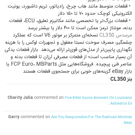
•
قطعات متوسط مانند هاب چرخ، رادیاتور، تریم داشبورد، یونیت
الکترونیکی کوچک: حدود ۷۰ تا ۱۵۰ دلار.
•
قطعات بزرگ‌تر یا تخصصی مانند مکانیزم تعلیق، ECU، قطعات
بدنه، مونتاژ ترمز: ممکن است تا ۴۰۰ دلار یا بیشتر برسد.
مرسدس CL350
نسخه‌ای متمرکز بر موتور V6 است که عملکرد
چشمگیر، مصرف سوخت نسبتا معقول و تجهیزات لوکس را با هزینه
نگهداری پایین‌تر از مدل‌های قوی‌تر ارائه می‌دهد. بازار قطعات یدکی
آن بسیار مناسب است؛ از قطعات مصرفی ارزان تا قطعات بدنه و
عناصر فنی پیچیده. فروشگاه‌هایی مثل FCP Euro، MBParts یا
بازار eBay گزینه‌های خوبی برای جستجوی قطعات هستند
بنز CL350
Charity Julia
commented on
Five Killer Quora Answers On Louisiana
Asbestos Ex...
Garry
commented on
Are You Responsible For The Railroad Attorney
Near...