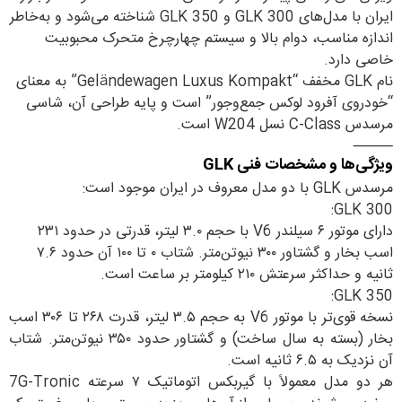
ایران با مدل‌های GLK 300 و GLK 350 شناخته می‌شود و به‌خاطر
اندازه مناسب، دوام بالا و سیستم چهارچرخ متحرک محبوبیت
خاصی دارد.
نام GLK مخفف “Geländewagen Luxus Kompakt” به معنای
“خودروی آفرود لوکس جمع‌وجور” است و پایه طراحی آن، شاسی
مرسدس C-Class نسل W204 است.
⸻
ویژگی‌ها و مشخصات فنی GLK
مرسدس GLK با دو مدل معروف در ایران موجود است:
GLK 300:
دارای موتور ۶ سیلندر V6 با حجم ۳.۰ لیتر، قدرتی در حدود ۲۳۱
اسب بخار و گشتاور ۳۰۰ نیوتن‌متر. شتاب ۰ تا ۱۰۰ آن حدود ۷.۶
ثانیه و حداکثر سرعتش ۲۱۰ کیلومتر بر ساعت است.
GLK 350:
نسخه قوی‌تر با موتور V6 به حجم ۳.۵ لیتر، قدرت ۲۶۸ تا ۳۰۶ اسب
بخار (بسته به سال ساخت) و گشتاور حدود ۳۵۰ نیوتن‌متر. شتاب
آن نزدیک به ۶.۵ ثانیه است.
هر دو مدل معمولاً با گیربکس اتوماتیک ۷ سرعته 7G-Tronic