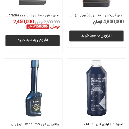
روغن گیربکس مرسدس بنز (اورجینال) - A001989690511
روغن موتور مرسدس بنز 229.5 (5W-40 Multigrade)...
4,800,000 تومان
2,450,000
2,600,000 تومان
تومان
-150,000 تومان
افزودن به سبد خرید
افزودن به سبد خرید
ضدیخ 1.5 لیتری فبی - 24196
اوکتان بی ام و Twin turbo اورجینال