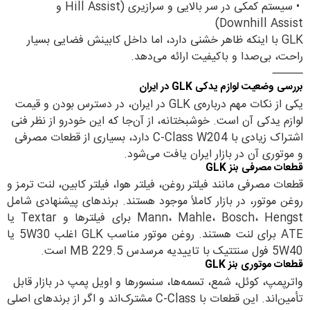
•
سیستم کمکی در سر بالایی و سرازیری (Hill Assist و
Downhill Assist)
GLK با اینکه ظاهر خشنی دارد، اما داخل کابینش فضایی بسیار
راحت، بی‌صدا و باکیفیت ارائه می‌دهد.
⸻
بررسی وضعیت لوازم یدکی GLK در ایران
یکی از نکات مهم درباره‌ی GLK در ایران، در دسترس بودن و قیمت
لوازم یدکی آن است. خوشبختانه، از آن‌جا که این خودرو از نظر فنی
اشتراک زیادی با C-Class W204 دارد، بسیاری از قطعات مصرفی
و موتوری آن در بازار ایران یافت می‌شود.
قطعات مصرفی بنز GLK
قطعات مصرفی مانند فیلتر روغن، فیلتر هوا، فیلتر کابین، لنت ترمز و
روغن موتور، در بازار کاملاً موجود هستند. برندهای پیشنهادی شامل
Mann، Mahle، Bosch، Hengst برای فیلترها و Textar یا
ATE برای لنت هستند. روغن موتور مناسب GLK اغلب 5W30 یا
5W40 فول سنتتیک با تاییدیه مرسدس MB 229.5 است.
قطعات موتوری بنز GLK
واترپمپ، کوئل، شمع، تسمه‌ها، سنسورها و اویل پمپ در بازار قابل
تأمین‌اند. این قطعات با C-Class مشترک‌اند و اگر از برندهای اصلی