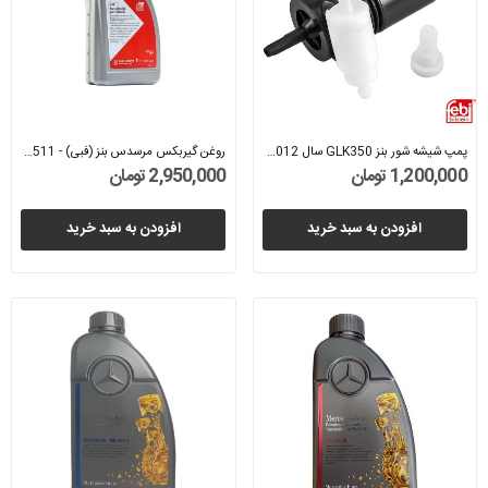
پمپ شیشه شور بنز GLK350 سال 2012 (فبی) -...
روغن گیربکس مرسدس بنز (فبی) - A001989690511
1,200,000 تومان
2,950,000 تومان
افزودن به سبد خرید
افزودن به سبد خرید