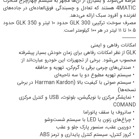
عرضه می‌شوند و بسیاری از آن‌ها مجهز به سیستم چهارچرخ متحرک
4MATIC هستند که تعادل و چسبندگی فوق‌العاده‌ای در جاده‌های
لغزنده و آفرود سبک ارائه می‌دهد.
مصرف سوخت ترکیبی GLK 300 حدود ۱۰ لیتر و GLK 350 حدود
۱۰.۵ تا ۱۱ لیتر در هر ۱۰۰ کیلومتر است.
⸻
امکانات رفاهی و ایمنی
GLK از نظر امکانات رفاهی برای زمان خودش بسیار پیشرفته
محسوب می‌شود. برخی از تجهیزات این خودرو عبارت‌اند از:
•
صندلی‌های چرمی برقی با گرم‌کن، تهویه و حافظه
•
سیستم تهویه مطبوع دو یا سه ناحیه‌ای
•
سیستم صوتی با کیفیت بالا (Harman Kardon در برخی
نسخه‌ها)
•
نمایشگر مرکزی با نویگیشن، بلوتوث، USB و کنترل مرکزی
COMAND
•
سانروف یا سقف پانوراما
•
چراغ‌های زنون یا LED با سیستم شست‌وشو
•
دوربین عقب، سنسور پارک جلو و عقب
•
کروز کنترل، سیستم کنترل پایداری و ترمز ABS