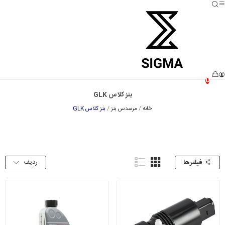
0
بنز کلاس GLK
خانه
مرسدس بنز
بنز کلاس GLK
ردیف
فیلترها