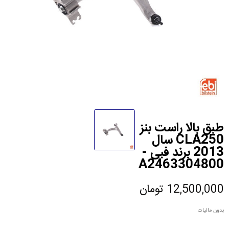
طبق بالا راست بنز
CLA250 سال
2013 برند فبی -
A2463304800
12,500,000 تومان
بدون مالیات