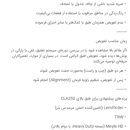
•
ضربه شدید ناشی از چاله، جدول یا تصادف
•
زنگ‌زدگی در مناطق مرطوب یا استفاده از قطعات بی‌کیفیت
•
عدم تعویض همزمان طبق با کمک‌فنر یا سایر اجزای فرسوده
⸻
زمان مناسب تعویض
اگر علائم بالا مشاهده شود یا در بررسی دوره‌ای سیستم تعلیق، لقی یا پارگی در
بوش‌ها دیده شود، تعویض طبق الزامی است. در بسیاری از موارد، تعمیرکاران
حرفه‌ای توصیه می‌کنند:
•
هر دو طبق (چپ و راست) به‌صورت جفت تعویض شوند
•
پس از تعویض، تنظیم زاویه فرمان (Alignment) انجام شود
⸻
برندهای پیشنهادی برای طبق بالای CLA250
•
Lemförder (تامین‌کننده اصلی مرسدس بنز)
TRW
•
•
Meyle HD (نسخه Heavy Duty، با دوام بالاتر)