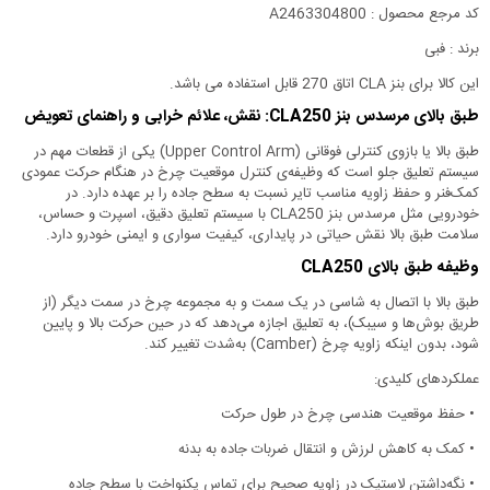
کد مرجع محصول : A2463304800
برند : فبی
این کالا برای بنز CLA اتاق 270 قابل استفاده می باشد.
طبق بالای مرسدس بنز CLA250: نقش، علائم خرابی و راهنمای تعویض
طبق بالا یا بازوی کنترلی فوقانی (Upper Control Arm) یکی از قطعات مهم در
سیستم تعلیق جلو است که وظیفه‌ی کنترل موقعیت چرخ در هنگام حرکت عمودی
کمک‌فنر و حفظ زاویه مناسب تایر نسبت به سطح جاده را بر عهده دارد. در
خودرویی مثل مرسدس بنز CLA250 با سیستم تعلیق دقیق، اسپرت و حساس،
سلامت طبق بالا نقش حیاتی در پایداری، کیفیت سواری و ایمنی خودرو دارد.
وظیفه طبق بالای CLA250
طبق بالا با اتصال به شاسی در یک سمت و به مجموعه چرخ در سمت دیگر (از
طریق بوش‌ها و سیبک)، به تعلیق اجازه می‌دهد که در حین حرکت بالا و پایین
شود، بدون اینکه زاویه چرخ (Camber) به‌شدت تغییر کند.
عملکردهای کلیدی:
•
حفظ موقعیت هندسی چرخ در طول حرکت
•
کمک به کاهش لرزش و انتقال ضربات جاده به بدنه
•
نگه‌داشتن لاستیک در زاویه صحیح برای تماس یکنواخت با سطح جاده