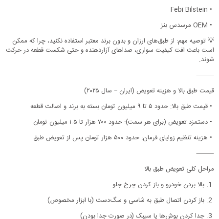
Febi Bilstein
•
•
OEM مرسدس بنز
💡 توصیه مهم: از طبق‌های ارزان و بدون برند معتبر استفاده نکنید، چرا که ممکن
است باعث افت کیفیت سواری، صداهای آزاردهنده و حتی شکست قطعه در حرکت
شوند.
⸻
قیمت طبق بالا و هزینه تعویض (ایران – سال ۲۰۲۵)
•
قیمت طبق بالا: حدود ۵ تا ۹ میلیون تومان بسته به برند و اصالت قطعه
•
دستمزد تعویض (برای هر سمت): حدود ۷۰۰ هزار تا ۱.۵ میلیون تومان
•
هزینه تنظیم زوایای فرمان: حدود ۵۰۰ هزار تومان پس از تعویض طبق
⸻
مراحل کلی تعویض طبق بالا
1.
بالا بردن خودرو و باز کردن چرخ جلو
2.
باز کردن اتصال طبق به شاسی و سگ‌دست (با ابزار مخصوص)
3.
جدا کردن بوش‌ها یا سیبک (در صورت جدا بودن)