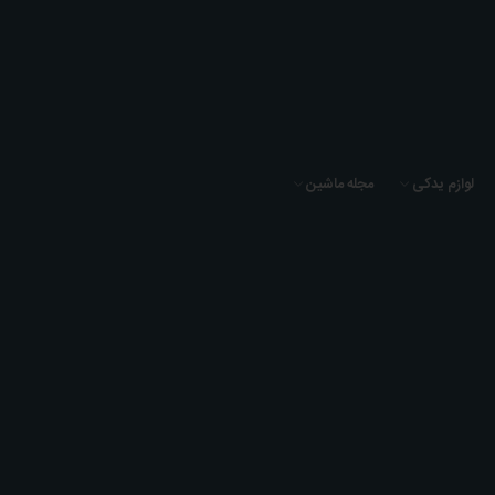
لوازم یدکی
مجله ماشین