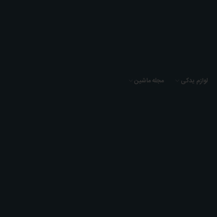
لوازم یدکی
مجله ماشین