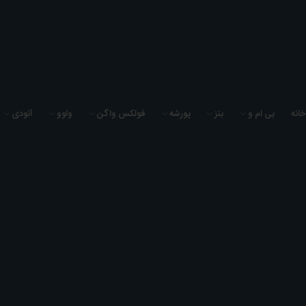
به فروشگاه لوازم یدکی سیگما یدک خوش آمدید
خانه
بی ام و
بنز
پورشه
فولکس واگن
ولوو
آئودی
0
0
0
خانه
خرطومی هوا بنز C200 سال 2006 (تایوان) - A2710900282