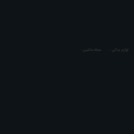
لوازم یدکی
مجله ماشین
خرطومی هوا بنز C200 سال 2006 (تایوان) - A2710900282