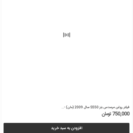
فیلتر روغن مرسدس بنز S550 سال 2009 (مان) -...
750,000 تومان
افزودن به سبد خرید