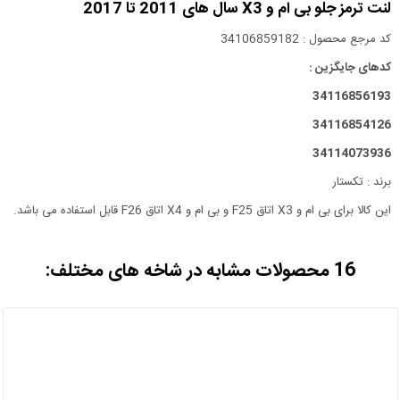
لنت ترمز جلو بی ام و X3 سال های 2011 تا 2017
کد مرجع محصول : 34106859182
کدهای جایگزین :
34116856193
34116854126
34114073936
برند : تکستار
این کالا برای بی ام و X3 اتاق F25 و بی ام و X4 اتاق F26 قابل استفاده می باشد.
16 محصولات مشابه در شاخه های مختلف: