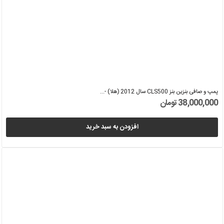
پمپ و صافی بنزین بنز CLS500 سال 2012 (هلا) -...
38,000,000 تومان
افزودن به سبد خرید