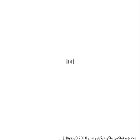
لنت جلو فولکس واگن تیگوان سال 2018 (اورجینال) -...