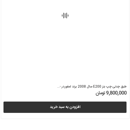
طبق چدنی چپ بنز E200 سال 2008 برند لمفوردر -...
9,800,000 تومان
افزودن به سبد خرید