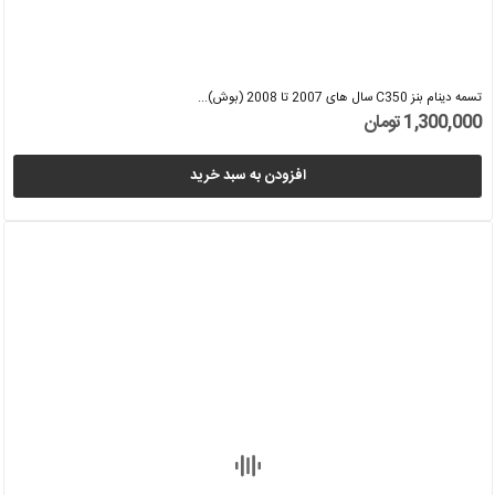
تسمه دینام بنز C350 سال های 2007 تا 2008 (بوش)...
1,300,000 تومان
افزودن به سبد خرید