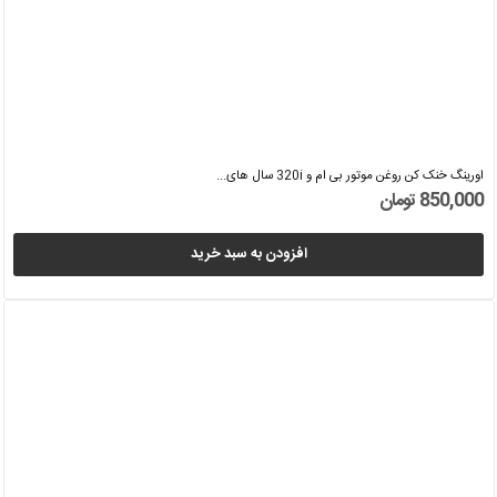
اورینگ خنک کن روغن موتور بی ام و 320i سال های...
850,000 تومان
افزودن به سبد خرید