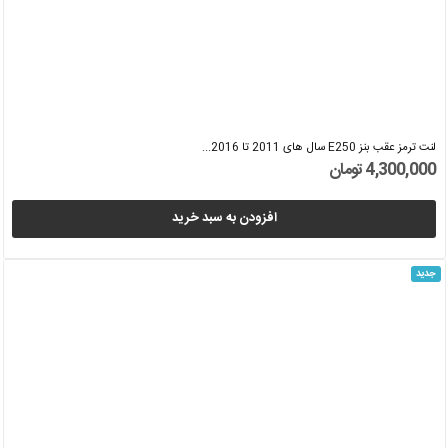
لنت ترمز عقب بنز E250 سال های 2011 تا 2016...
4,300,000 تومان
افزودن به سبد خرید
جدید