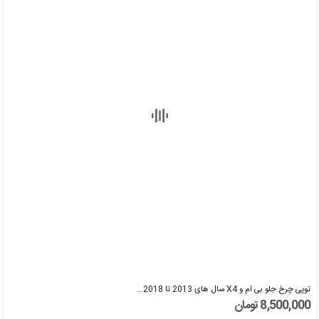
توپی چرخ جلو بی ام و X4 سال های 2013 تا 2018...
8,500,000 تومان