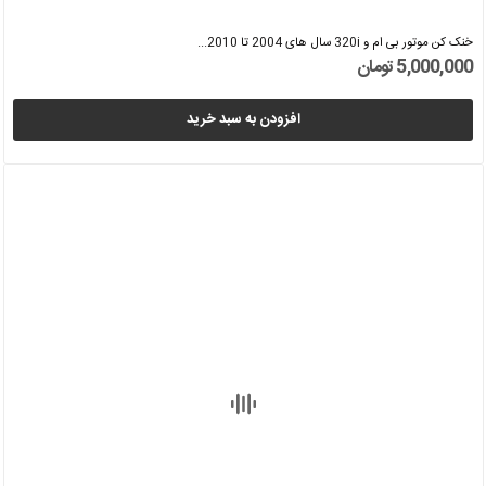
خنک کن موتور بی ام و 320i سال های 2004 تا 2010...
5,000,000 تومان
افزودن به سبد خرید