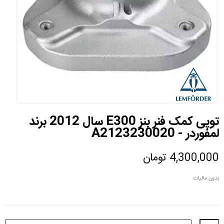
توپی کمک فنر بنز E300 سال 2012 برند
لمفوردر - A2123230020
4,300,000 تومان
بدون مالیات