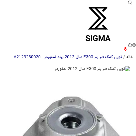
0
خانه
توپی کمک فنر بنز E300 سال 2012 برند لمفوردر - A2123230020