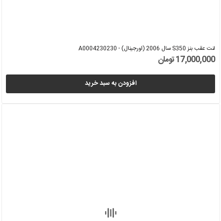
لنت عقب بنز S350 سال 2006 (اورجینال) - A0004230230
17,000,000 تومان
افزودن به سبد خرید