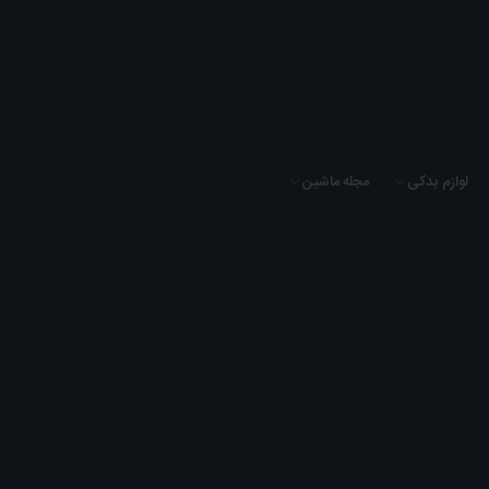
لوازم یدکی
مجله ماشین
تسمه دینام بنز C280 سال 2008 برند بوش - A0019931896