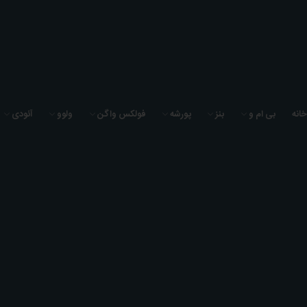
به فروشگاه لوازم یدکی سیگما یدک خوش آمدید
خانه
بی ام و
بنز
پورشه
فولکس واگن
ولوو
آئودی
0
0
0
خانه
تسمه دینام بنز C280 سال 2008 برند بوش - A0019931896