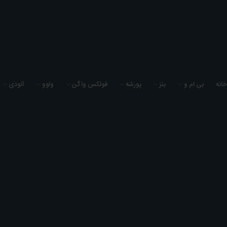
به فروشگاه لوازم یدکی سیگما یدک خوش آمدید
خانه
بی ام و
بنز
پورشه
فولکس واگن
ولوو
آئودی
0
0
0
خانه
بوش سگ دست بی ام و 630i سال های 2004 تا 2010 (لمفوردر) - 33326767748