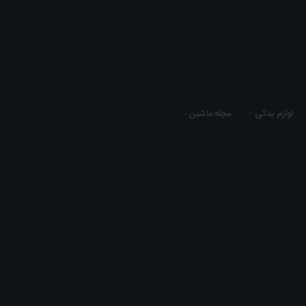
لوازم یدکی
مجله ماشین